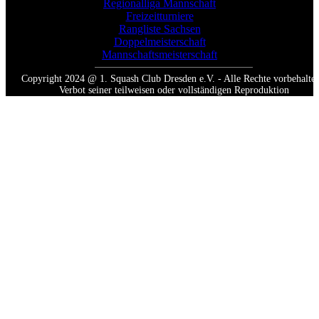
Regionalliga Mannschaft
Freizeitturniere
Rangliste Sachsen
Doppelmeisterschaft
Mannschaftsmeisterschaft
Copyright 2024 @ 1. Squash Club Dresden e.V. - Alle Rechte vorbehalten
Verbot seiner teilweisen oder vollständigen Reproduktion