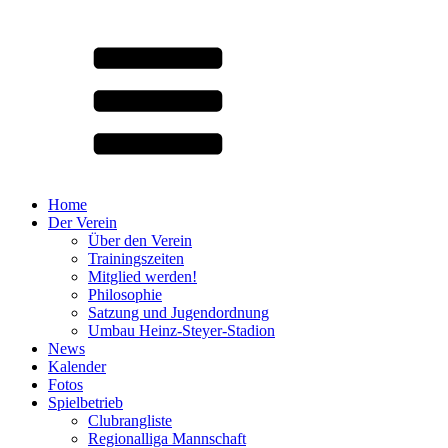
Home
Der Verein
Über den Verein
Trainingszeiten
Mitglied werden!
Philosophie
Satzung und Jugendordnung
Umbau Heinz-Steyer-Stadion
News
Kalender
Fotos
Spielbetrieb
Clubrangliste
Regionalliga Mannschaft