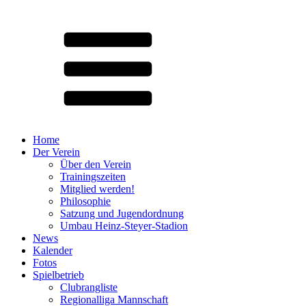
Home
Der Verein
Über den Verein
Trainingszeiten
Mitglied werden!
Philosophie
Satzung und Jugendordnung
Umbau Heinz-Steyer-Stadion
News
Kalender
Fotos
Spielbetrieb
Clubrangliste
Regionalliga Mannschaft