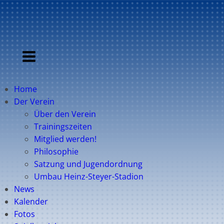
Home
Der Verein
Über den Verein
Trainingszeiten
Mitglied werden!
Philosophie
Satzung und Jugendordnung
Umbau Heinz-Steyer-Stadion
News
Kalender
Fotos