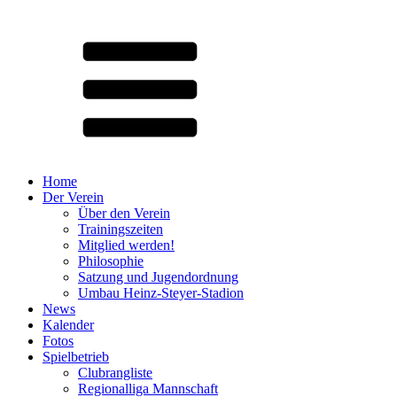
Home
Der Verein
Über den Verein
Trainingszeiten
Mitglied werden!
Philosophie
Satzung und Jugendordnung
Umbau Heinz-Steyer-Stadion
News
Kalender
Fotos
Spielbetrieb
Clubrangliste
Regionalliga Mannschaft