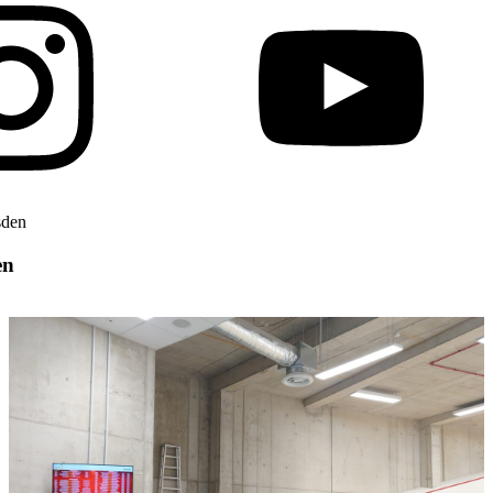
sden
en