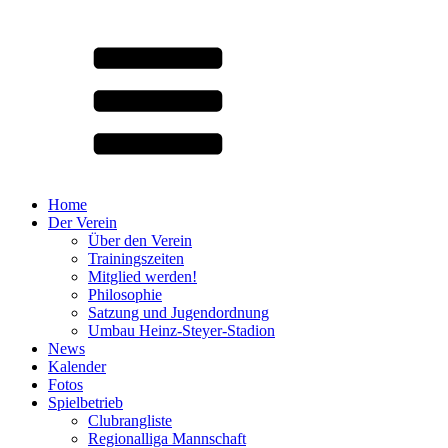
Home
Der Verein
Über den Verein
Trainingszeiten
Mitglied werden!
Philosophie
Satzung und Jugendordnung
Umbau Heinz-Steyer-Stadion
News
Kalender
Fotos
Spielbetrieb
Clubrangliste
Regionalliga Mannschaft