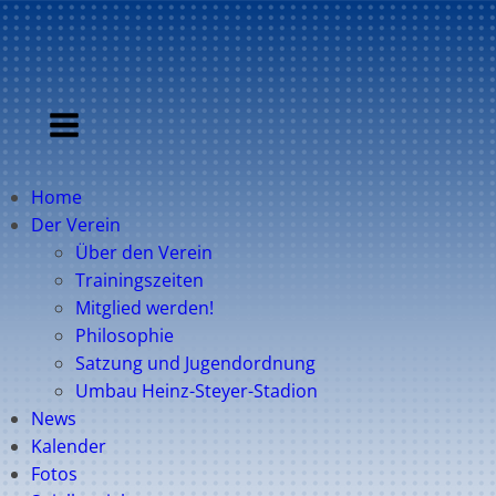
Home
Der Verein
Über den Verein
Trainingszeiten
Mitglied werden!
Philosophie
Satzung und Jugendordnung
Umbau Heinz-Steyer-Stadion
News
Kalender
Fotos