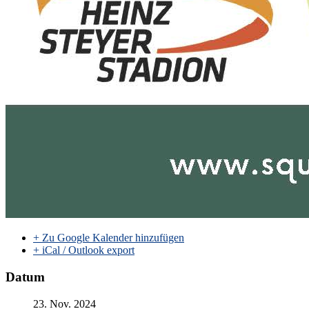
+ Zu Google Kalender hinzufügen
+ iCal / Outlook export
Datum
23. Nov. 2024