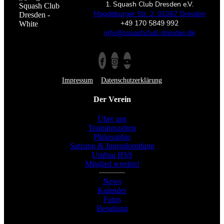
1. Squash Club Dresden e.V.
Magdeburger Str. 2, 01067 Dresden
+49 170 5849 992
info@squashclub-dresden.de
Impressum
Datenschutzerklärung
Der Verein
Über uns
Trainingszeiten
Philosophie
Satzung & Jugendorndung
Umbau HSS
Mitglied werden!
News
Kalender
Fotos
Besaitung