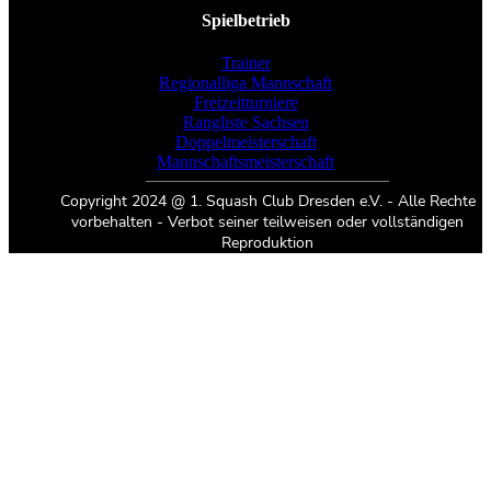
Spielbetrieb
Trainer
Regionalliga Mannschaft
Freizeitturniere
Rangliste Sachsen
Doppelmeisterschaft
Mannschaftsmeisterschaft
Copyright 2024 @ 1. Squash Club Dresden e.V. - Alle Rechte
vorbehalten - Verbot seiner teilweisen oder vollständigen
Reproduktion