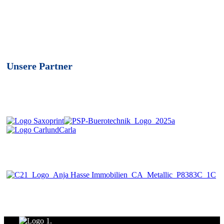
Unsere Partner