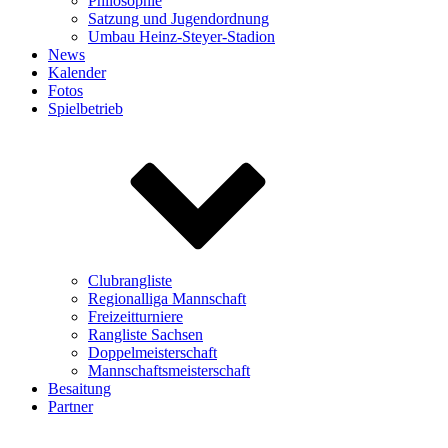
Philosophie
Satzung und Jugendordnung
Umbau Heinz-Steyer-Stadion
News
Kalender
Fotos
Spielbetrieb
Clubrangliste
Regionalliga Mannschaft
Freizeitturniere
Rangliste Sachsen
Doppelmeisterschaft
Mannschaftsmeisterschaft
Besaitung
Partner