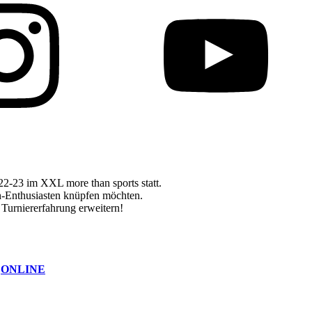
022-23 im XXL more than sports statt.
h-
Enthusiast
en knüpfen möchten.
e Turniererfahrung erweitern!
r
ONLINE