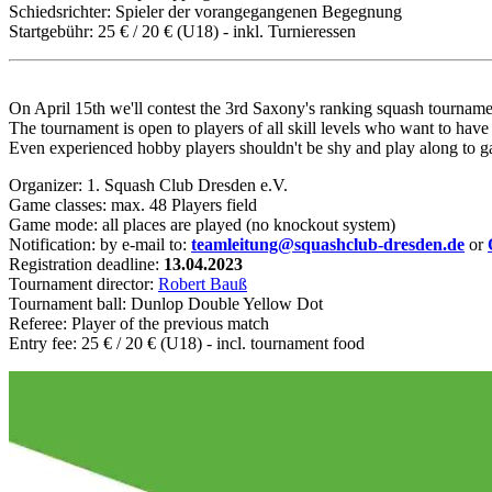
Schiedsrichter: Spieler der vorangegangenen Begegnung
Startgebühr: 25 € / 20 € (U18) - inkl. Turnieressen
On April 15th we'll contest the 3rd Saxony's ranking squash tournam
The tournament is open to players of all skill levels who want to have
Even experienced hobby players shouldn't be shy and play along to g
Organizer: 1. Squash Club Dresden e.V.
Game classes: max. 48 Players field
Game mode: all places are played (no knockout system)
Notification: by e-mail to:
teamleitung@squashclub-dresden.de
or
Registration deadline:
13
.04.2023
Tournament director:
Robert Bauß
Tournament ball: Dunlop Double Yellow Dot
Referee: Player of the previous match
Entry fee: 25 € / 20 € (U18) - incl. tournament food