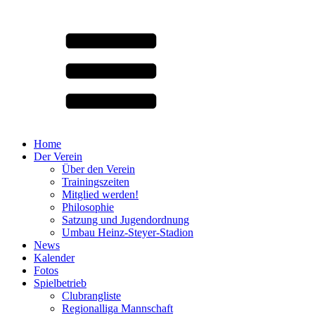
Home
Der Verein
Über den Verein
Trainingszeiten
Mitglied werden!
Philosophie
Satzung und Jugendordnung
Umbau Heinz-Steyer-Stadion
News
Kalender
Fotos
Spielbetrieb
Clubrangliste
Regionalliga Mannschaft