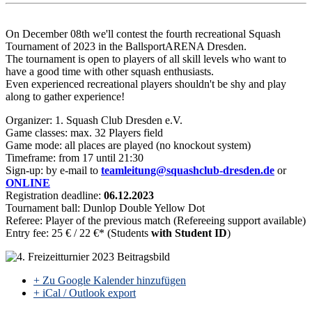
On December 08th we'll contest the fourth
recreational Squash
Tournament of 2023 in the BallsportARENA Dresden.
The tournament is open to players of all skill levels who want to
have a good time with other squash enthusiasts.
Even experienced recreational players shouldn't be shy and play
along to gather experience!
Organizer: 1. Squash Club Dresden e.V.
Game classes: max. 32 Players field
Game mode: all places are played (no knockout system)
Timeframe: from 17 until 21:30
Sign-up: by e-mail to
teamleitung@squashclub-dresden.de
or
ONLINE
Registration deadline:
06
.12.2023
Tournament ball: Dunlop Double Yellow Dot
Referee: Player of the previous match (Refereeing support available)
Entry fee: 25 € / 22 €* (Students
with Student ID
)
+ Zu Google Kalender hinzufügen
+ iCal / Outlook export