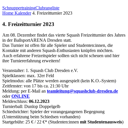
Schnuppertraining
Clubrangliste
Home
Kalender
4. Freizeitturnier 2023
4. Freizeitturnier 2023
Am 08. Dezember findet das vierte Squash Freizeitturnier des Jahres
in der BallsportARENA Dresden statt.
Das Turnier ist offen für alle Spieler und Studenten:innen, die
Kontakte mit anderen Squash-
Enthusiast
en knüpfen möchten.
Auch erfahrene Freizeitspieler sollten sich nicht scheuen und hier
ihre Turniererfahrung erweitern!
Veranstalter: 1. Squash Club Dresden e.V.
Spielklassen: max. 32er Feld
Spielmodus: alle Plätze werden ausgespielt (kein K.O.-System)
Zeitfenster: von 17 bis ca. 21:30 Uhr
Meldung: per E-Mail an
teamleitung@squashclub-dresden.de
oder
ONLINE
Meldeschluss:
06
.12.2023
Turnierball: Dunlop Doppelgelb
Schiedsrichter: Spieler der vorangegangenen Begegnung
(Unterstützung beim Schiedsen vorhanden)
Startgebühr: 25 € / 22 €* (Studenten:innen
mit Studentenausweis
)