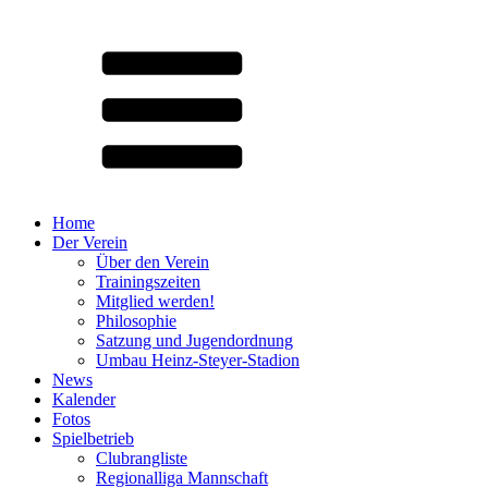
Home
Der Verein
Über den Verein
Trainingszeiten
Mitglied werden!
Philosophie
Satzung und Jugendordnung
Umbau Heinz-Steyer-Stadion
News
Kalender
Fotos
Spielbetrieb
Clubrangliste
Regionalliga Mannschaft