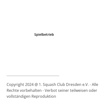
News
Kalender
Fotos
Besaitung
Spielbetrieb
Trainer
Regionalliga Mannschaft
Freizeitturniere
Rangliste Sachsen
Doppelmeisterschaft
Mannschaftsmeisterschaft
Copyright 2024 @ 1. Squash Club Dresden e.V. - Alle
Rechte vorbehalten - Verbot seiner teilweisen oder
vollständigen Reproduktion