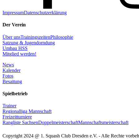
Impressum
Datenschutzerklärung
Der Verein
Über uns
Trainingszeiten
Philosophie
Satzung & Jugendorndung
Umbau HSS
Mitglied werden!
News
Kalender
Fotos
Besaitung
Spielbetrieb
Trainer
Regionalliga Mannschaft
Freizeitturniere
Rangliste Sachsen
Doppelmeisterschaft
Mannschaftsmeisterschaft
Copyright 2024 @ 1. Squash Club Dresden e.V. - Alle Rechte vorbehal