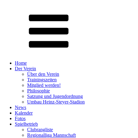
Home
Der Verein
Über den Verein
Trainingszeiten
Mitglied werden!
Philosophie
Satzung und Jugendordnung
Umbau Heinz-Steyer-Stadion
News
Kalender
Fotos
Spielbetrieb
Clubrangliste
Regionalliga Mannschaft