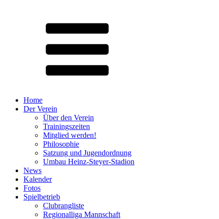
Home
Der Verein
Über den Verein
Trainingszeiten
Mitglied werden!
Philosophie
Satzung und Jugendordnung
Umbau Heinz-Steyer-Stadion
News
Kalender
Fotos
Spielbetrieb
Clubrangliste
Regionalliga Mannschaft