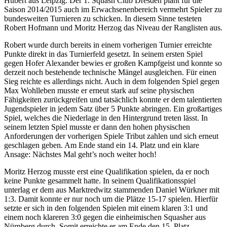
Hubert aus Leipzig. Der 1. Squash Club Dresden plant für die
Saison 2014/2015 auch im Erwachsenenbereich vermehrt Spieler zu
bundesweiten Turnieren zu schicken. In diesem Sinne testeten
Robert Hofmann und Moritz Herzog das Niveau der Ranglisten aus.
Robert wurde durch bereits in einem vorherigen Turnier erreichte
Punkte direkt in das Turnierfeld gesetzt. In seinem ersten Spiel
gegen Hofer Alexander bewies er großen Kampfgeist und konnte so
derzeit noch bestehende technische Mängel ausgleichen. Für einen
Sieg reichte es allerdings nicht. Auch in dem folgenden Spiel gegen
Max Wohlleben musste er erneut stark auf seine physischen
Fähigkeiten zurückgreifen und tatsächlich konnte er dem talentierten
Jugendspieler in jedem Satz über 5 Punkte abringen. Ein großartiges
Spiel, welches die Niederlage in den Hintergrund treten lässt. In
seinem letzten Spiel musste er dann den hohen physischen
Anforderungen der vorherigen Spiele Tribut zahlen und sich erneut
geschlagen geben. Am Ende stand ein 14. Platz und ein klare
Ansage: Nächstes Mal geht’s noch weiter hoch!
Moritz Herzog musste erst eine Qualifikation spielen, da er noch
keine Punkte gesammelt hatte. In seinem Qualifikationsspiel
unterlag er dem aus Marktredwitz stammenden Daniel Würkner mit
1:3. Damit konnte er nur noch um die Plätze 15-17 spielen. Hierfür
setzte er sich in den folgenden Spielen mit einem klaren 3:1 und
einem noch klareren 3:0 gegen die einheimischen Squasher aus
Nürnberg durch. Somit erreichte er am Ende den 15. Platz.