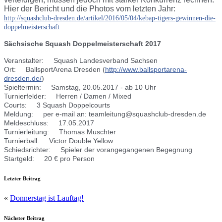
Hier der Bericht und die Photos vom letzten Jahr:
http://
squashclub-dresden.de/
artikel/2016/05/04/
kebap-tigers-gewinnen-die-
d
oppelmeisterschaft
Sächsische Squash Doppelmeisterschaft 2017
Veranstalter: Squash Landesverband Sachsen
Ort: BallsportArena Dresden
(
http://
www.ballsportarena-
dresden.
de/
)
Spieltermin: Samstag, 20.05.2017 - ab 10 Uhr
Turnierfelder: Herren / Damen / Mixed
Courts: 3 Squash Doppelcourts
Meldung: per e-mail an: teamleitung@squashclub-dre
sden.de
Meldeschluss: 17.05.2017
Turnierleitung: Thomas Muschter
Turnierball: Victor Double Yellow
Schiedsrichter: Spieler der vorangegangenen Begegnung
Startgeld: 20 € pro Person
Letzter Beitrag
«
Donnerstag ist Lauftag!
Nächster Beitrag