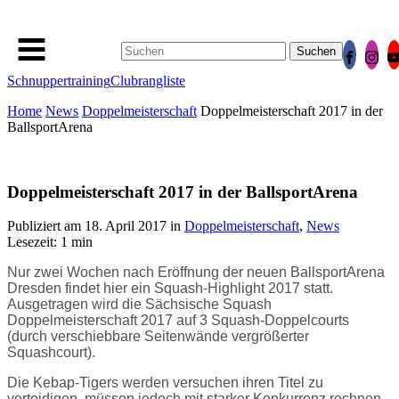
Suchen
nach:
Schnuppertraining
Clubrangliste
Home
News
Doppelmeisterschaft
Doppelmeisterschaft 2017 in der
BallsportArena
Doppelmeisterschaft 2017 in der BallsportArena
Publiziert am
18. April 2017
in
Doppelmeisterschaft
,
News
Lesezeit: 1 min
Nur zwei Wochen nach Eröffnung der neuen BallsportArena
Dresden
findet hier ein Squash-Highlight 2017 statt.
Ausgetragen wird die Sächsische Squash
Doppelmeisterschaft 2017 auf 3 Squash-Doppelcourts
(durch verschiebbare Seitenwände vergrößerter
Squashcourt).
Die Kebap-Tigers werden versuchen ihren Titel zu
verteidigen, müssen jedoch mit starker Konkurrenz rechnen.