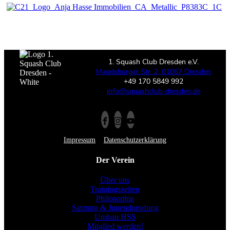
1. Squash Club Dresden e.V.
Magdeburger Str. 2, 01067 Dresden
+49 170 5849 992
info@squashclub-dresden.de
Impressum
Datenschutzerklärung
Der Verein
Über uns
Trainingszeiten
Philosophie
Satzung & Jugendorndung
Umbau HSS
Mitglied werden!