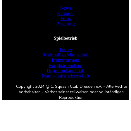
News
Kalender
Fotos
Besaitung
Spielbetrieb
Trainer
Regionalliga Mannschaft
Freizeitturniere
Rangliste Sachsen
Doppelmeisterschaft
Mannschaftsmeisterschaft
Copyright 2024 @ 1. Squash Club Dresden e.V. - Alle Rechte
vorbehalten - Verbot seiner teilweisen oder vollständigen
Reproduktion