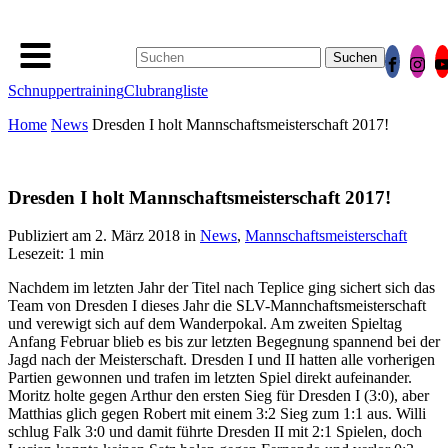
Suchen
nach:
Schnuppertraining
Clubrangliste
Home
News
Dresden I holt Mannschaftsmeisterschaft 2017!
Dresden I holt Mannschaftsmeisterschaft 2017!
Publiziert am
2. März 2018
in
News
,
Mannschaftsmeisterschaft
Lesezeit: 1 min
Nachdem im letzten Jahr der Titel nach Teplice ging sichert sich das
Team von Dresden I dieses Jahr die SLV-Mannchaftsmeisterschaft
und verewigt sich auf dem Wanderpokal. Am zweiten Spieltag
Anfang Februar blieb es bis zur letzten Begegnung spannend bei der
Jagd nach der Meisterschaft. Dresden I und II hatten alle vorherigen
Partien gewonnen und trafen im letzten Spiel direkt aufeinander.
Moritz holte gegen Arthur den ersten Sieg für Dresden I (3:0), aber
Matthias glich gegen Robert mit einem 3:2 Sieg zum 1:1 aus. Willi
schlug Falk 3:0 und damit führte Dresden II mit 2:1 Spielen, doch