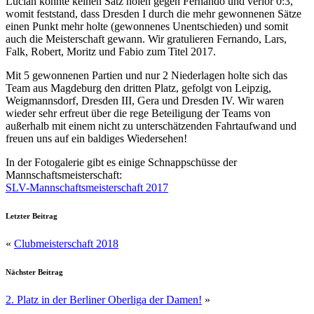
Lucian konnte keinen Satz holen gegen Fernando und verlor 0:3,
womit feststand, dass Dresden I durch die mehr gewonnenen Sätze
einen Punkt mehr holte (gewonnenes Unentschieden) und somit
auch die Meisterschaft gewann. Wir gratulieren Fernando, Lars,
Falk, Robert, Moritz und Fabio zum Titel 2017.
Mit 5 gewonnenen Partien und nur 2 Niederlagen holte sich das
Team aus Magdeburg den dritten Platz, gefolgt von Leipzig,
Weigmannsdorf, Dresden III, Gera und Dresden IV. Wir waren
wieder sehr erfreut über die rege Beteiligung der Teams von
außerhalb mit einem nicht zu unterschätzenden Fahrtaufwand und
freuen uns auf ein baldiges Wiedersehen!
In der Fotogalerie gibt es einige Schnappschüsse der
Mannschaftsmeisterschaft:
SLV-Mannschaftsmeisterschaft 2017
Letzter Beitrag
«
Clubmeisterschaft 2018
Nächster Beitrag
2. Platz in der Berliner Oberliga der Damen!
»