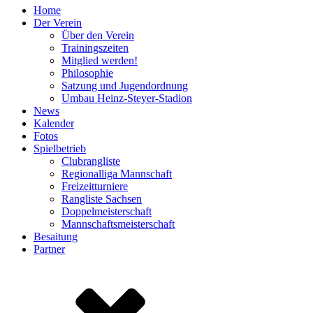
Home
Der Verein
Über den Verein
Trainingszeiten
Mitglied werden!
Philosophie
Satzung und Jugendordnung
Umbau Heinz-Steyer-Stadion
News
Kalender
Fotos
Spielbetrieb
Clubrangliste
Regionalliga Mannschaft
Freizeitturniere
Rangliste Sachsen
Doppelmeisterschaft
Mannschaftsmeisterschaft
Besaitung
Partner