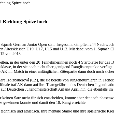
ichtung Spitze hoch
l Richtung Spitze hoch
en Squash German Junior Open statt. Insgesamt kämpften 244 Nachwuc
den Altersklassen U19, U17, U15 und U13. Mit dabei vom 1. Squash C
U15 von 2018.
stellen, in der unter den 20 Teilnehmerinnen noch 4 Startplätze für da
sklasse, in der sie noch nicht über genügend Ranglistenpunkte verfügt.
te AK ihr Match in einer anfänglichen Zitterpartie dann doch noch sich
amara Holzbauerová (CZ), die sie bereits von Jungendturnieren in Tsch
finale traf AK dann auf ihre Teamgefährtin des Deutschen Jugendnatio
e zur Deutschen Jugendmeisterschaft Anfang April hin, die ebenfalls 
keinen Satz mehr für sich entscheiden, konnte aber dennoch phasenweis
s gewinnen konnte und damit den 18. Rang erreichte.
 technisch und athletisch. Ihre mentale Stärke und ihre spielerische K