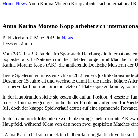
Home
News
Anna Karina Moreno Kopp arbeitet sich international R
Anna Karina Moreno Kopp arbeitet sich internationa
Publiziert am
7. März 2019
in
News
Lesezeit: 2 min
Vom 28.2. bis 3.3. fanden im Sportwerk Hamburg die International
-squasher aus 35 Nationen um die Titel der Jungen und Mädchen in 
Karina Moreno Kopp (AK), die amtierende Deutsche Meisterin der 
Beide Spielerinnen mussten sich am 28.2. einer Qualifikationsrunde 
Dezember 15 Jahre alt und wechselte damit in die nächst höhere Alter
Turnierverlauf nur noch um die letzten 4 Plätze spielen konnte, konn
In der Hauptrunde spielte sie gegen die auf an Position 4 gesetzte T
musste Tamara wegen gesundheitlicher Probleme aufgeben. Im Viertel
3:1, doch der knappe Spielverlauf deutet auf eine spannende Revanc
In den dann noch folgenden zwei Platzierungsspielen konnte AK zwar 
Hauptfeld, während Klara von den noch zwei gespielten Matches eine
"Anna Karina hat sich im letzten halben Jahr unglaublich verbessert –