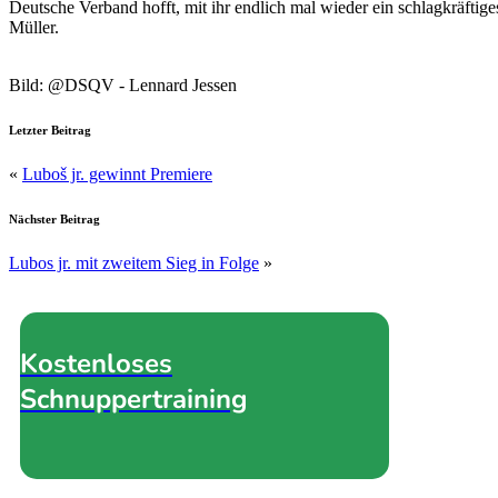
Deutsche Verband hofft, mit ihr endlich mal wieder ein schlagkräfti
Müller.
Bild: @DSQV - Lennard Jessen
Letzter Beitrag
«
Luboš jr. gewinnt Premiere
Nächster Beitrag
Lubos jr. mit zweitem Sieg in Folge
»
Kostenloses
Schnuppertraining