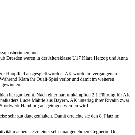
hssquasherinnen und
lub Dresden waren in der Altersklasse U17 Klara Herzog und Anna
s 16er Hauptfeld ausgespielt wurden. AK wurde im vergangenen
 Während Klara ihr Quali-Spiel verlor und damit im weiteren
er gewinnen.
echien her gut kennt. Nach einer hart umkämpften 2:1 Führung für AK
nalkaders Lucie Mährle aus Bayern. AK unterlag ihrer Rivalin zwar
im Sportwerk Hamburg ausgetragen werden wird.
e sehr gut dagegenhalten. Damit erreichte sie den 8. Platz im
reativität machen sie zu einer sehr unangenehmen Gegnerin. Der