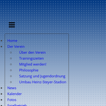
Home
Der Verein
Über den Verein
Trainingszeiten
Mitglied werden!
Philosophie
Satzung und Jugendordnung
Umbau Heinz-Steyer-Stadion
News
Kalender
Fotos
Spielbetrieb