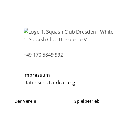
1. Squash Club Dresden e.V.
Magdeburger Str. 2, 01067 Dresden
+49 170 5849 992
info@squashclub-dresden.de
Impressum
Datenschutzerklärung
Der Verein
Spielbetrieb
Über uns
Trainer
Trainingszeiten
Regionalliga Mannschaft
Philosophie
Freizeitturniere
Satzung & Jugendorndung
Rangliste Sachsen
Umbau HSS
Doppelmeisterschaft