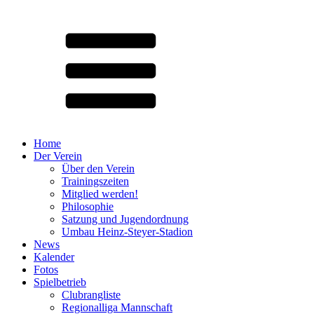
Home
Der Verein
Über den Verein
Trainingszeiten
Mitglied werden!
Philosophie
Satzung und Jugendordnung
Umbau Heinz-Steyer-Stadion
News
Kalender
Fotos
Spielbetrieb
Clubrangliste
Regionalliga Mannschaft