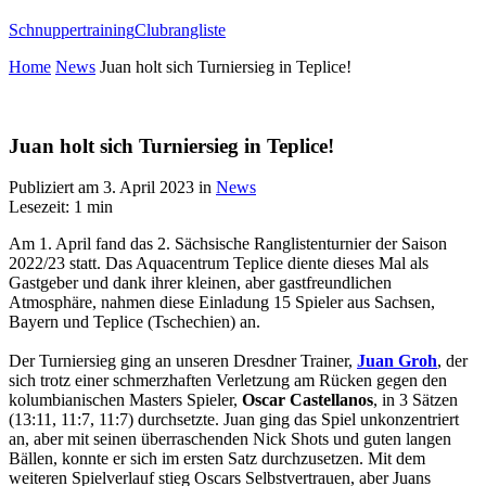
Schnuppertraining
Clubrangliste
Home
News
Juan holt sich Turniersieg in Teplice!
Juan holt sich Turniersieg in Teplice!
Publiziert am
3. April 2023
in
News
Lesezeit: 1 min
Am 1. April fand das 2. Sächsische Ranglistenturnier der Saison
2022/23 statt. Das Aquacentrum Teplice diente dieses Mal als
Gastgeber und dank ihrer kleinen, aber gastfreundlichen
Atmosphäre, nahmen diese Einladung 15 Spieler aus Sachsen,
Bayern und Teplice (Tschechien) an.
Der Turniersieg ging an unseren Dresdner Trainer,
Juan Groh
, der
sich trotz einer schmerzhaften Verletzung am Rücken gegen den
kolumbianischen Masters Spieler,
Oscar Castellanos
, in 3 Sätzen
(13:11, 11:7, 11:7) durchsetzte. Juan ging das Spiel unkonzentriert
an, aber mit seinen überraschenden Nick Shots und guten langen
Bällen, konnte er sich im ersten Satz durchzusetzen. Mit dem
weiteren Spielverlauf stieg Oscars Selbstvertrauen, aber Juans