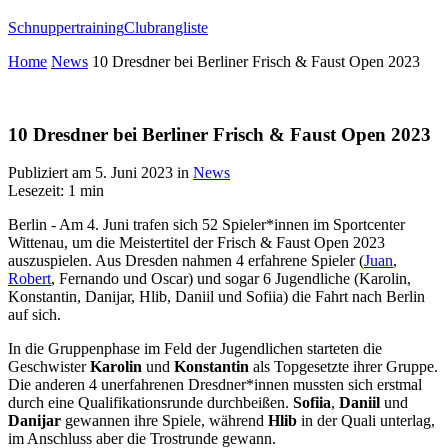
Schnuppertraining
Clubrangliste
Home
News
10 Dresdner bei Berliner Frisch & Faust Open 2023
10 Dresdner bei Berliner Frisch & Faust Open 2023
Publiziert am
5. Juni 2023
in
News
Lesezeit: 1 min
Berlin - Am 4. Juni trafen sich 52 Spieler*innen im Sportcenter
Wittenau, um die Meistertitel der Frisch & Faust Open 2023
auszuspielen. Aus Dresden nahmen 4 erfahrene Spieler (
Juan
,
Robert
, Fernando und Oscar) und sogar 6 Jugendliche (Karolin,
Konstantin, Danijar, Hlib, Daniil und Sofiia) die Fahrt nach Berlin
auf sich.
In die Gruppenphase im Feld der Jugendlichen starteten die
Geschwister
Karolin
und
Konstantin
als Topgesetzte ihrer Gruppe.
Die anderen 4 unerfahrenen Dresdner*innen mussten sich erstmal
durch eine Qualifikationsrunde durchbeißen.
Sofiia
,
Daniil
und
Danijar
gewannen ihre Spiele, während
Hlib
in der Quali unterlag,
im Anschluss aber die Trostrunde gewann.