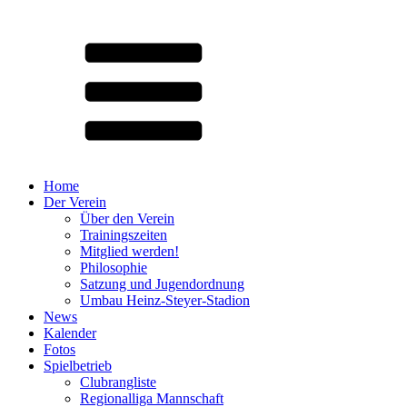
Home
Der Verein
Über den Verein
Trainingszeiten
Mitglied werden!
Philosophie
Satzung und Jugendordnung
Umbau Heinz-Steyer-Stadion
News
Kalender
Fotos
Spielbetrieb
Clubrangliste
Regionalliga Mannschaft