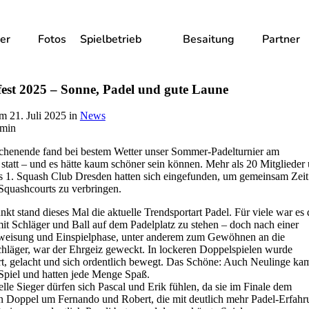
er
Fotos
Spielbetrieb
Besaitung
Partner
st 2025 – Sonne, Padel und gute Laune
 am
21. Juli 2025
in
News
 min
chenende fand bei bestem Wetter unser Sommer-Padelturnier am
statt – und es hätte kaum schöner sein können. Mehr als 20 Mitglieder
s 1. Squash Club Dresden hatten sich eingefunden, um gemeinsam Zeit
 Squashcourts zu verbringen.
nkt stand dieses Mal die aktuelle Trendsportart Padel. Für viele war es 
mit Schläger und Ball auf dem Padelplatz zu stehen – doch nach einer
weisung und Einspielphase, unter anderem zum Gewöhnen an die
hläger, war der Ehrgeiz geweckt. In lockeren Doppelspielen wurde
rt, gelacht und sich ordentlich bewegt. Das Schöne: Auch Neulinge ka
 Spiel und hatten jede Menge Spaß.
ielle Sieger dürfen sich Pascal und Erik fühlen, da sie im Finale dem
en Doppel um Fernando und Robert, die mit deutlich mehr Padel-Erfah