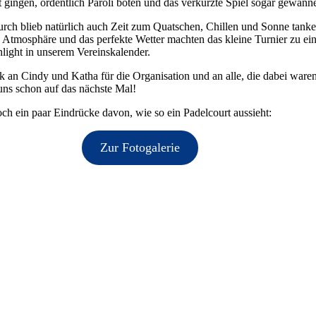
t gingen, ordentlich Paroli boten und das verkürzte Spiel sogar gewann
rch blieb natürlich auch Zeit zum Quatschen, Chillen und Sonne tanke
 Atmosphäre und das perfekte Wetter machten das kleine Turnier zu e
light in unserem Vereinskalender.
 an Cindy und Katha für die Organisation und an alle, die dabei ware
uns schon auf das nächste Mal!
ch ein paar Eindrücke davon, wie so ein Padelcourt aussieht:
Zur Fotogalerie