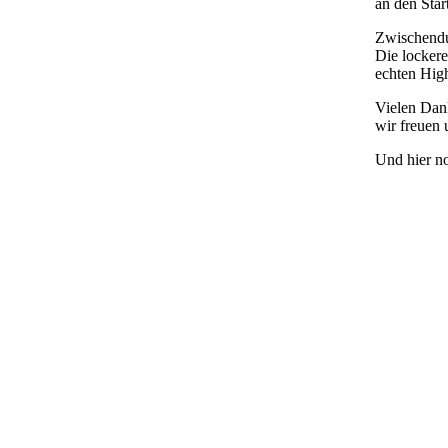
an den Star
Zwischendu
Die lockere
echten High
Vielen Dank
wir freuen 
Und hier no