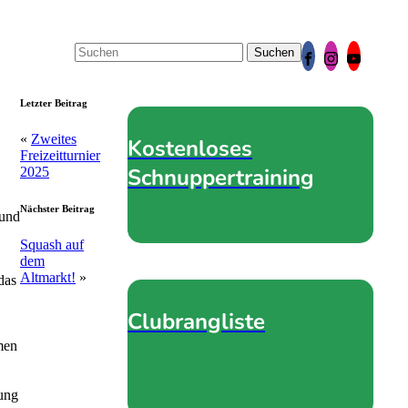
Suchen
nach:
Letzter Beitrag
«
Zweites
Kostenloses
Freizeitturnier
Schnuppertraining
2025
Nächster Beitrag
 und
Squash auf
dem
Altmarkt!
»
das
Clubrangliste
men
rung