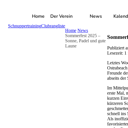
Home
Der Verein
News
Kalend
Schnuppertraining
Clubrangliste
Home
News
Sommerfest 2025 –
Sommerfe
Sonne, Padel und gute
Laune
Publiziert
Lesezeit: 1
Letztes Wo
Ostrabeach 
Freunde de
abseits der
Im Mittelpu
erste Mal, 
kurzen Ein
kürzeren Sc
geschmette
schnell ins
Als inoffiz
favorisiert