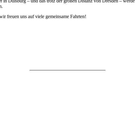
r in Duisburg – und das trotz der großen Distanz von Dresden – werde
n.
 wir freuen uns auf viele gemeinsame Fahrten!