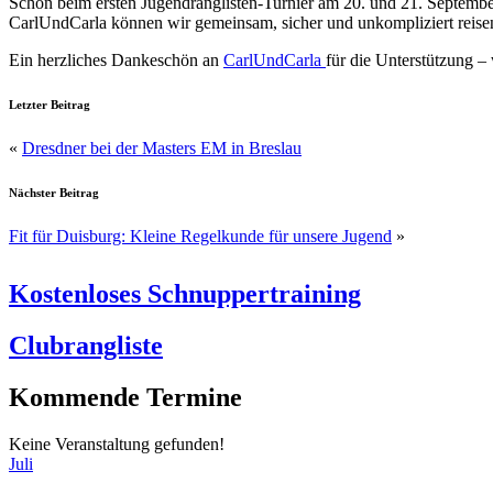
Schon beim ersten Jugendranglisten-Turnier am 20. und 21. Septembe
CarlUndCarla können wir gemeinsam, sicher und unkompliziert reise
Ein herzliches Dankeschön an
CarlUndCarla
für die Unterstützung –
Letzter Beitrag
«
Dresdner bei der Masters EM in Breslau
Nächster Beitrag
Fit für Duisburg: Kleine Regelkunde für unsere Jugend
»
Kostenloses Schnuppertraining
Clubrangliste
Kommende Termine
Keine Veranstaltung gefunden!
Juli