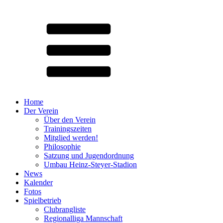
Home
Der Verein
Über den Verein
Trainingszeiten
Mitglied werden!
Philosophie
Satzung und Jugendordnung
Umbau Heinz-Steyer-Stadion
News
Kalender
Fotos
Spielbetrieb
Clubrangliste
Regionalliga Mannschaft