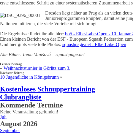
erste entschlossene Schritt zu einer systematischeren Zusammenarbeit 
Dresden liegt näher an Prag als an vielen de
Juniorenprogrammen knüpfen, damit seine jun
Nationen initiieren, die viele Vorteile mit sich bringt.
Die Ergebnisse findet ihr alle hier:
bo5 - Elbe-Labe-Open - 10. Januar
Einen kleinen Bericht von der ESF - European Squash Federation zum
Und hier gibts viele tolle Photos:
squashpage.net - Elbe-Labe-Open
Alle Bilder: Irena Vanišová – squashpage.net
Letzter Beitrag
«
Weihnachtsturnier in Görlitz zum 3.
Nächster Beitrag
10 Jugendliche in Königsbrunn
»
Kostenloses Schnuppertraining
Clubrangliste
Kommende Termine
Keine Veranstaltung gefunden!
Juli
August 2026
September