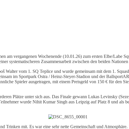
amen am vergangenen Wochenende (10.01.26) zum ersten Elbe/Labe Squ
zu einer systematischeren Zusammenarbeit zwischen den beiden Nationen
boš Walter vom 1. SQ Teplice und wurde gemeinsam mit dem 1. Squash
meinsam im Sportpark Ostra / Heinz-Steyer-Stadion und der Ballsport
nnliche Spieler ausgetragen, mit einem Preisgeld von 150 € für den Sie
rderen Plätze unter sich aus. Das Finale gewann Lukas Levinsky (Seze
r Teilnehmer wurde Nihit Kumar Singh aus Leipzig auf Platz 8 und als b
und Trinken mit. Es war eine sehr nette Gemeinschaft und Atmosphäre. D